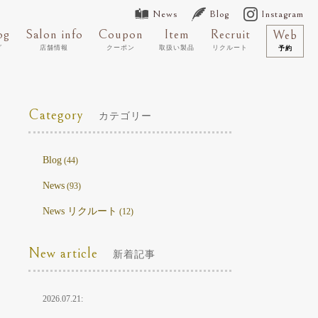
News
Blog
Instagram
og
Salon info
Coupon
Item
Recruit
Web
グ
店舗情報
クーポン
取扱い製品
リクルート
予約
Category
カテゴリー
Blog
(44)
News
(93)
News リクルート
(12)
New article
新着記事
2026.07.21: