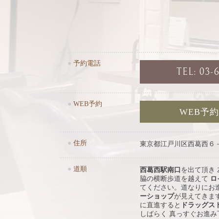
●
予約電話
TEL: 03-
●
WEB予約
WEB予
●
住所
東京都江戸川区西葛西６
●
道順
西葛西駅南口
を出て頂き
脇の横断歩道を越えて
ロ
てください。道なりにお
ーショップ
が見えてきま
に直進すると
ドラッグス
しばらく 真っすぐお進