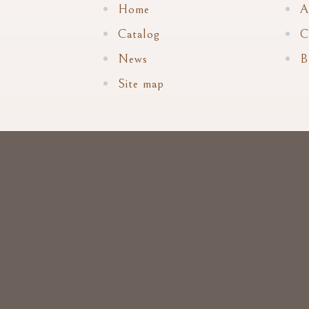
Home
A
Catalog
C
News
B
Site map