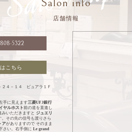
Salon info
店舗情報
6808-5322
約はこちら
－２４－１４ ピュアラ１Ｆ
 左手に見えます
三菱UFJ銀行
イヤルホスト
前の道を直進し
進みいただきますと
ジュエリ
す。その先の信号も渡りさら
トア
がありますので そのまま
み下さい。右手側に
Le grand