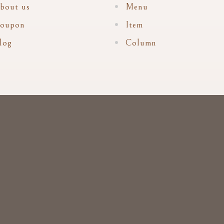
bout us
Menu
oupon
Item
log
Column