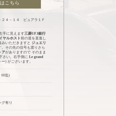
約はこちら
－２４－１４ ピュアラ１Ｆ
 左手に見えます
三菱UFJ銀行
イヤルホスト
前の道を直進し
進みいただきますと
ジュエリ
す。その先の信号も渡りさら
トア
がありますので そのまま
み下さい。右手側に
Le grand
トー) がございます。
：00迄)
ング有り