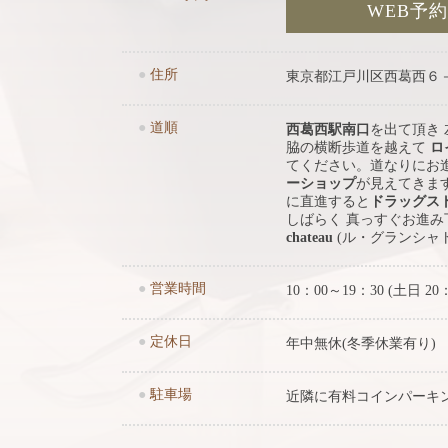
WEB予
●
住所
東京都江戸川区西葛西６
●
道順
西葛西駅南口
を出て頂き
脇の横断歩道を越えて
ロ
てください。道なりにお
ーショップ
が見えてきま
に直進すると
ドラッグス
しばらく 真っすぐお進
chateau
(ル・グランシャ
●
営業時間
10：00～19：30 (土日 20
●
定休日
年中無休(冬季休業有り)
●
駐車場
近隣に有料コインパーキ