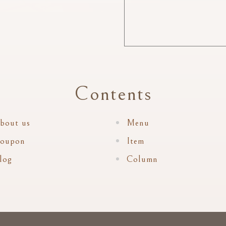
Contents
bout us
Menu
oupon
Item
log
Column