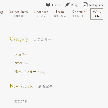
News
Blog
Instagram
og
Salon info
Coupon
Item
Recruit
Web
グ
店舗情報
クーポン
取扱い製品
リクルート
予約
Category
カテゴリー
Blog
(44)
News
(93)
News リクルート
(12)
New article
新着記事
2026.07.21: