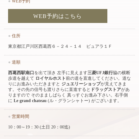
●
WEB予約
WEB予約はこちら
●
住所
東京都江戸川区西葛西６－２４－１４ ピュアラ１Ｆ
●
道順
西葛西駅南口
を出て頂き 左手に見えます
三菱UFJ銀行
脇の横断
歩道を越えて
ロイヤルホスト
前の道を直進してください。道な
りにお進みいただきますと
ジュエリーショップ
が見えてきま
す。その先の信号も渡りさらに直進すると
ドラッグストア
があ
りますので そのまましばらく 真っすぐお進み下さい。右手側
に
Le grand chateau
(ル・グランシャトー) がございます。
●
営業時間
10：00～19：30 (土日 20：00迄)