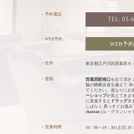
●
予約電話
TEL: 03-
●
WEB予約
WEB予
●
住所
東京都江戸川区西葛西６
●
道順
西葛西駅南口
を出て頂き
脇の横断歩道を越えて
ロ
てください。道なりにお
ーショップ
が見えてきま
に直進すると
ドラッグス
しばらく 真っすぐお進
chateau
(ル・グランシャ
●
営業時間
10：00～19：30 (土日 20