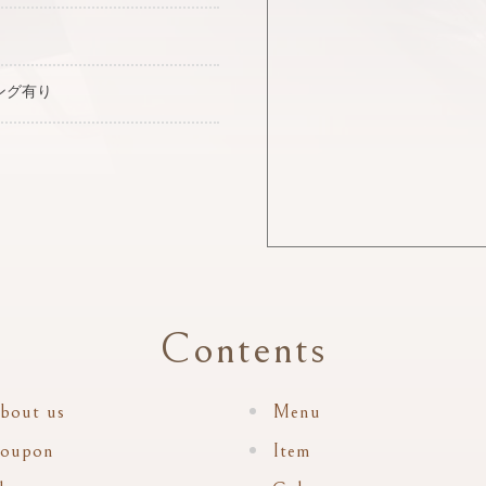
ング有り
Contents
bout us
Menu
oupon
Item