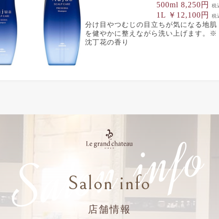
500ml 8,250円
税
1L ￥12,100円
税
分け目やつむじの目立ちが気になる地肌
を健やかに整えながら洗い上げます。※
沈丁花の香り
Salon info
Salon info
店舗情報