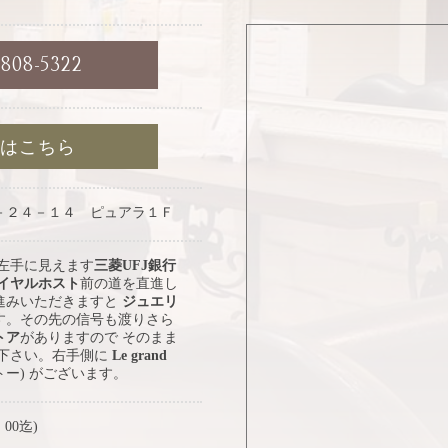
6808-5322
約はこちら
－２４－１４ ピュアラ１Ｆ
 左手に見えます
三菱UFJ銀行
イヤルホスト
前の道を直進し
進みいただきますと
ジュエリ
す。その先の信号も渡りさら
トア
がありますので そのまま
み下さい。右手側に
Le grand
トー) がございます。
：00迄)