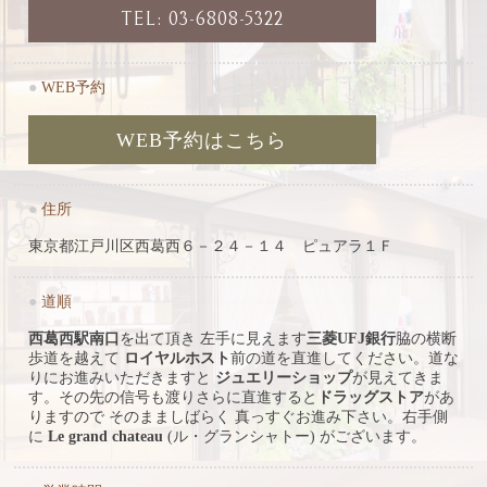
TEL: 03-6808-5322
●
WEB予約
WEB予約はこちら
●
住所
東京都江戸川区西葛西６－２４－１４ ピュアラ１Ｆ
●
道順
西葛西駅南口
を出て頂き 左手に見えます
三菱UFJ銀行
脇の横断
歩道を越えて
ロイヤルホスト
前の道を直進してください。道な
りにお進みいただきますと
ジュエリーショップ
が見えてきま
す。その先の信号も渡りさらに直進すると
ドラッグストア
があ
りますので そのまましばらく 真っすぐお進み下さい。右手側
に
Le grand chateau
(ル・グランシャトー) がございます。