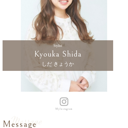
Stylist
Kyouka Shida
しだ きょうか
MyInstagram
Message
Message