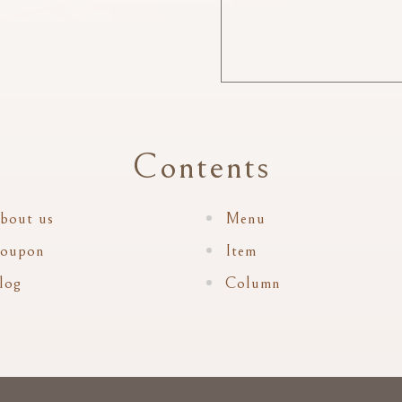
Contents
bout us
Menu
oupon
Item
log
Column