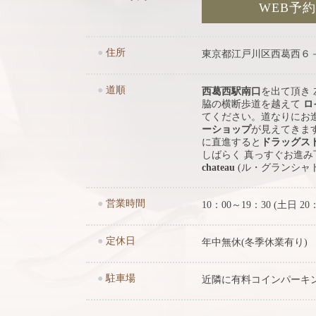
WEB予
●
住所
東京都江戸川区西葛西６
●
道順
西葛西駅南口
を出て頂き
脇の横断歩道を越えて
ロ
てください。道なりにお
ーショップ
が見えてきま
に直進すると
ドラッグス
しばらく 真っすぐお進
chateau
(ル・グランシャ
●
営業時間
10：00～19：30 (土日 20
●
定休日
年中無休(冬季休業有り)
●
駐車場
近隣に有料コインパーキ