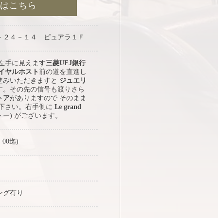
約はこちら
－２４－１４ ピュアラ１Ｆ
 左手に見えます
三菱UFJ銀行
イヤルホスト
前の道を直進し
進みいただきますと
ジュエリ
す。その先の信号も渡りさら
トア
がありますので そのまま
み下さい。右手側に
Le grand
トー) がございます。
：00迄)
ング有り