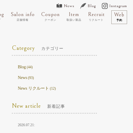
News
Blog
Instagram
og
Salon info
Coupon
Item
Recruit
Web
グ
店舗情報
クーポン
取扱い製品
リクルート
予約
Category
カテゴリー
Blog
(44)
News
(93)
News リクルート
(12)
New article
新着記事
2026.07.21: