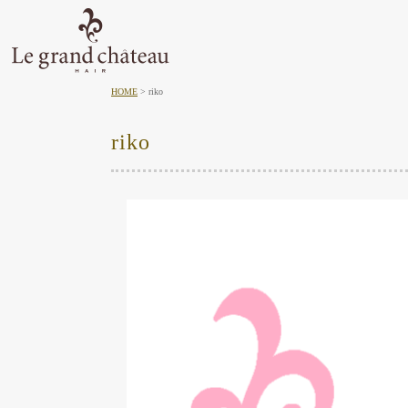
HOME
riko
riko