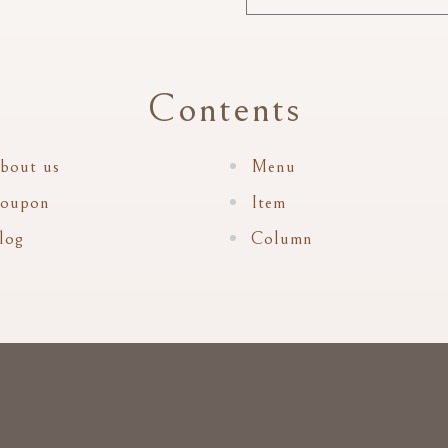
Contents
bout us
Menu
oupon
Item
log
Column