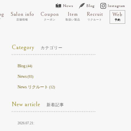
News
Blog
Instagram
og
Salon info
Coupon
Item
Recruit
Web
グ
店舗情報
クーポン
取扱い製品
リクルート
予約
Category
カテゴリー
Blog
(44)
News
(93)
News リクルート
(12)
New article
新着記事
2026.07.21: