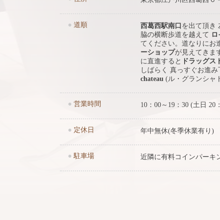
●
道順
西葛西駅南口
を出て頂き
脇の横断歩道を越えて
ロ
てください。道なりにお
ーショップ
が見えてきま
に直進すると
ドラッグス
しばらく 真っすぐお進
chateau
(ル・グランシャ
●
営業時間
10：00～19：30 (土日 20
●
定休日
年中無休(冬季休業有り)
●
駐車場
近隣に有料コインパーキ