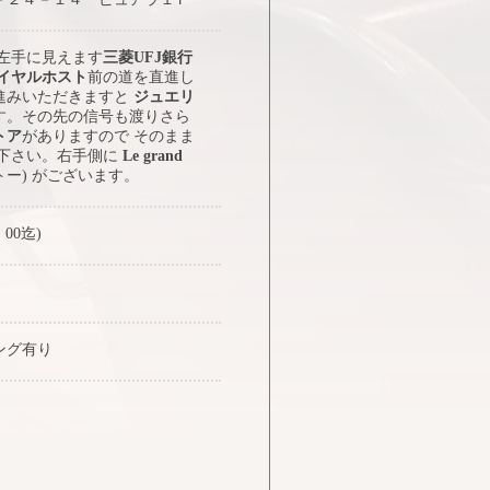
 左手に見えます
三菱UFJ銀行
イヤルホスト
前の道を直進し
進みいただきますと
ジュエリ
す。その先の信号も渡りさら
トア
がありますので そのまま
み下さい。右手側に
Le grand
トー) がございます。
：00迄)
ング有り