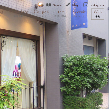
News
Blog
Instagram
og
Salon info
Coupon
Item
Recruit
Web
グ
店舗情報
クーポン
取扱い製品
リクルート
予約