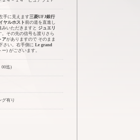
－２４－１４ ピュアラ１Ｆ
 左手に見えます
三菱UFJ銀行
イヤルホスト
前の道を直進し
進みいただきますと
ジュエリ
す。その先の信号も渡りさら
トア
がありますので そのまま
み下さい。右手側に
Le grand
トー) がございます。
：00迄)
ング有り