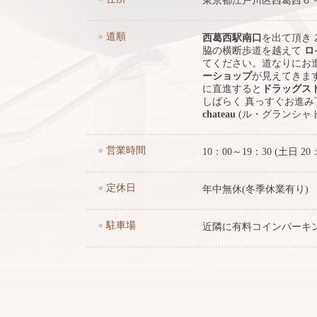
東京都江戸川区西葛西６
●
道順
西葛西駅南口
を出て頂き
脇の横断歩道を越えて
ロ
てください。道なりにお
ーショップ
が見えてきま
に直進すると
ドラッグス
しばらく 真っすぐお進
chateau
(ル・グランシャ
●
営業時間
10：00～19：30 (土日 20
●
定休日
年中無休(冬季休業有り)
●
駐車場
近隣に有料コインパーキ