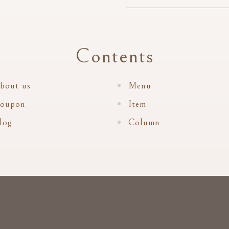
Contents
bout us
Menu
oupon
Item
log
Column