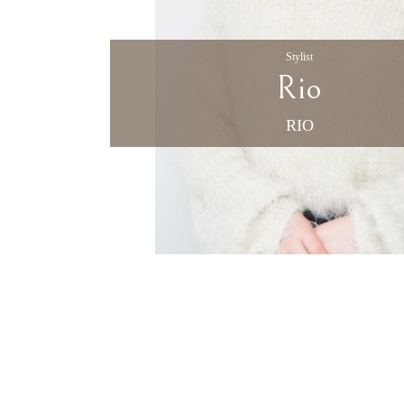
Stylist
Rio
RIO