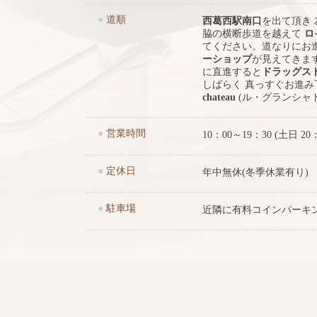
●
道順
西葛西駅南口
を出て頂き
脇の横断歩道を越えて
ロ
てください。道なりにお
ーショップ
が見えてきま
に直進すると
ドラッグス
しばらく 真っすぐお進
chateau
(ル・グランシャ
●
営業時間
10：00～19：30 (土日 20
●
定休日
年中無休(冬季休業有り)
●
駐車場
近隣に有料コインパーキ