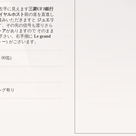
 左手に見えます
三菱UFJ銀行
イヤルホスト
前の道を直進し
進みいただきますと
ジュエリ
す。その先の信号も渡りさら
トア
がありますので そのまま
み下さい。右手側に
Le grand
トー) がございます。
：00迄)
ング有り