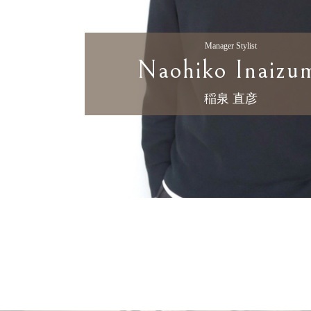
Manager Stylist
Naohiko Inaizu
稲泉 直彦