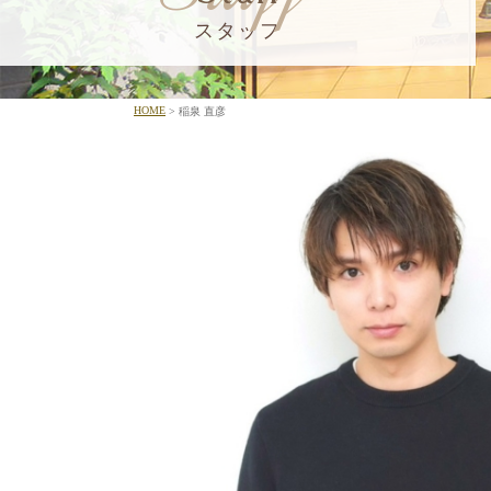
スタッフ
HOME
稲泉 直彦