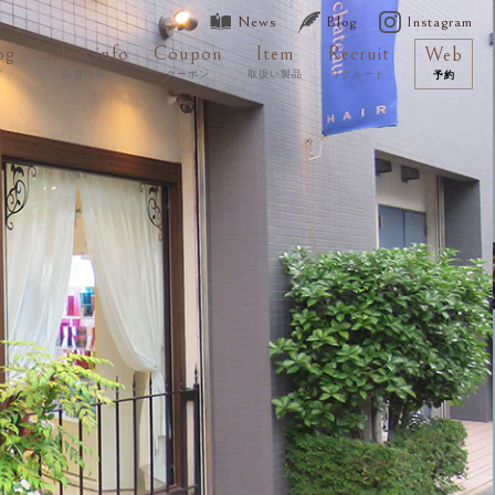
News
Blog
Instagram
og
Salon info
Coupon
Item
Recruit
Web
グ
店舗情報
クーポン
取扱い製品
リクルート
予約