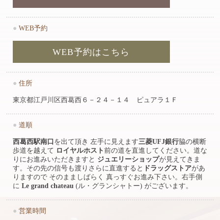
●
WEB予約
WEB予約はこちら
●
住所
東京都江戸川区西葛西６－２４－１４ ピュアラ１Ｆ
●
道順
西葛西駅南口
を出て頂き 左手に見えます
三菱UFJ銀行
脇の横断
歩道を越えて
ロイヤルホスト
前の道を直進してください。道な
りにお進みいただきますと
ジュエリーショップ
が見えてきま
す。その先の信号も渡りさらに直進すると
ドラッグストア
があ
りますので そのまましばらく 真っすぐお進み下さい。右手側
に
Le grand chateau
(ル・グランシャトー) がございます。
●
営業時間