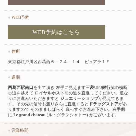
●
WEB予約
WEB予約はこちら
●
住所
東京都江戸川区西葛西６－２４－１４ ピュアラ１Ｆ
●
道順
西葛西駅南口
を出て頂き 左手に見えます
三菱UFJ銀行
脇の横断
歩道を越えて
ロイヤルホスト
前の道を直進してください。道な
りにお進みいただきますと
ジュエリーショップ
が見えてきま
す。その先の信号も渡りさらに直進すると
ドラッグストア
があ
りますので そのまましばらく 真っすぐお進み下さい。右手側
に
Le grand chateau
(ル・グランシャトー) がございます。
●
営業時間