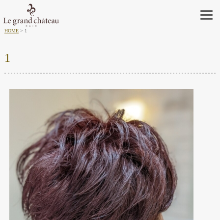
HOME
1
1