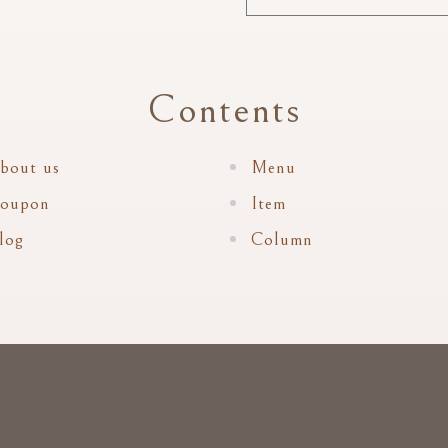
Contents
bout us
Menu
oupon
Item
log
Column