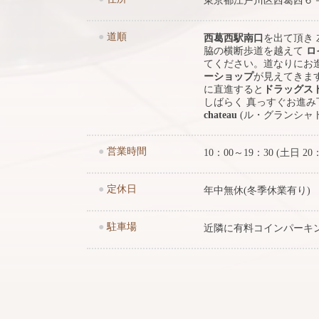
東京都江戸川区西葛西６
●
道順
西葛西駅南口
を出て頂き
脇の横断歩道を越えて
ロ
てください。道なりにお
ーショップ
が見えてきま
に直進すると
ドラッグス
しばらく 真っすぐお進
chateau
(ル・グランシャ
●
営業時間
10：00～19：30 (土日 20
●
定休日
年中無休(冬季休業有り)
●
駐車場
近隣に有料コインパーキ