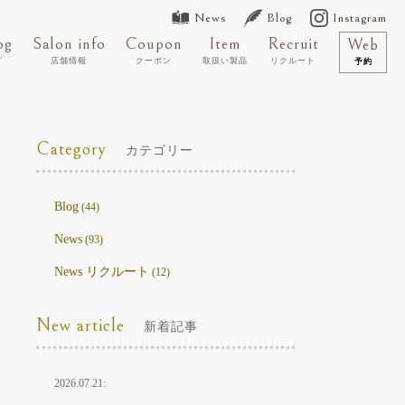
News
Blog
Instagram
og
Salon info
Coupon
Item
Recruit
Web
グ
店舗情報
クーポン
取扱い製品
リクルート
予約
Category
カテゴリー
Blog
(44)
News
(93)
News リクルート
(12)
New article
新着記事
2026.07.21: