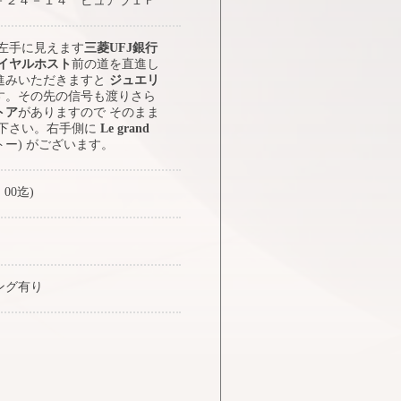
－２４－１４ ピュアラ１Ｆ
 左手に見えます
三菱UFJ銀行
イヤルホスト
前の道を直進し
進みいただきますと
ジュエリ
す。その先の信号も渡りさら
トア
がありますので そのまま
み下さい。右手側に
Le grand
トー) がございます。
：00迄)
ング有り