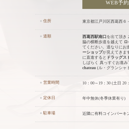
WEB予
●
住所
東京都江戸川区西葛西６
●
道順
西葛西駅南口
を出て頂き
脇の横断歩道を越えて
ロ
てください。道なりにお
ーショップ
が見えてきま
に直進すると
ドラッグス
しばらく 真っすぐお進
chateau
(ル・グランシャ
●
営業時間
10：00～19：30 (土日 20
●
定休日
年中無休(冬季休業有り)
●
駐車場
近隣に有料コインパーキ