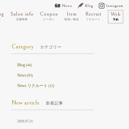
News
Blog
Instagram
og
Salon info
Coupon
Item
Recruit
Web
グ
店舗情報
クーポン
取扱い製品
リクルート
予約
Category
カテゴリー
Blog
(44)
News
(93)
News リクルート
(12)
New article
新着記事
2026.07.21: