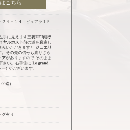
約はこちら
－２４－１４ ピュアラ１Ｆ
 左手に見えます
三菱UFJ銀行
イヤルホスト
前の道を直進し
進みいただきますと
ジュエリ
す。その先の信号も渡りさら
トア
がありますので そのまま
み下さい。右手側に
Le grand
トー) がございます。
：00迄)
ング有り