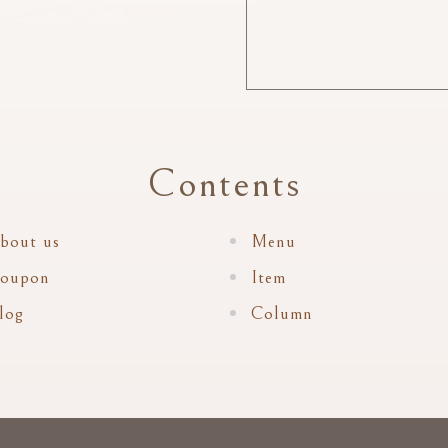
Contents
bout us
Menu
oupon
Item
log
Column