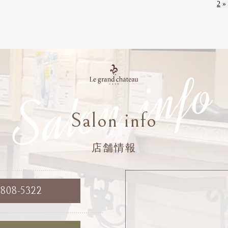
2
»
Salon info
Salon info
店舗情報
6808-5322