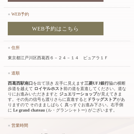
●
WEB予約
WEB予約はこちら
●
住所
東京都江戸川区西葛西６－２４－１４ ピュアラ１Ｆ
●
道順
西葛西駅南口
を出て頂き 左手に見えます
三菱UFJ銀行
脇の横断
歩道を越えて
ロイヤルホスト
前の道を直進してください。道な
りにお進みいただきますと
ジュエリーショップ
が見えてきま
す。その先の信号も渡りさらに直進すると
ドラッグストア
があ
りますので そのまましばらく 真っすぐお進み下さい。右手側
に
Le grand chateau
(ル・グランシャトー) がございます。
●
営業時間