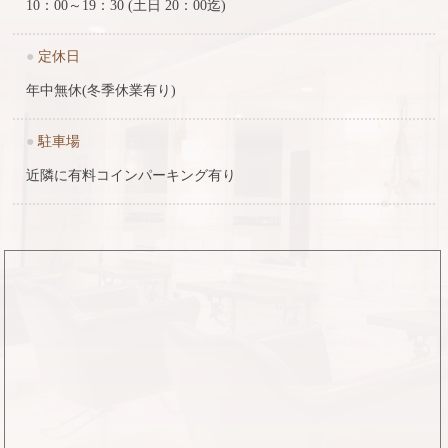
10：00～19：30 (土日 20：00迄)
●
定休日
年中無休(冬季休業有り)
●
駐車場
近隣に有料コインパーキング有り