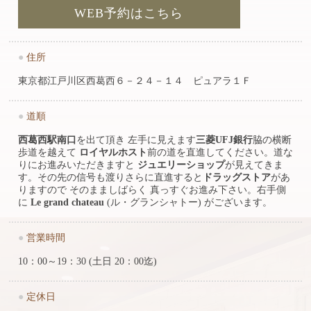
WEB予約はこちら
●
住所
東京都江戸川区西葛西６－２４－１４ ピュアラ１Ｆ
●
道順
西葛西駅南口
を出て頂き 左手に見えます
三菱UFJ銀行
脇の横断
歩道を越えて
ロイヤルホスト
前の道を直進してください。道な
りにお進みいただきますと
ジュエリーショップ
が見えてきま
す。その先の信号も渡りさらに直進すると
ドラッグストア
があ
りますので そのまましばらく 真っすぐお進み下さい。右手側
に
Le grand chateau
(ル・グランシャトー) がございます。
●
営業時間
10：00～19：30 (土日 20：00迄)
●
定休日