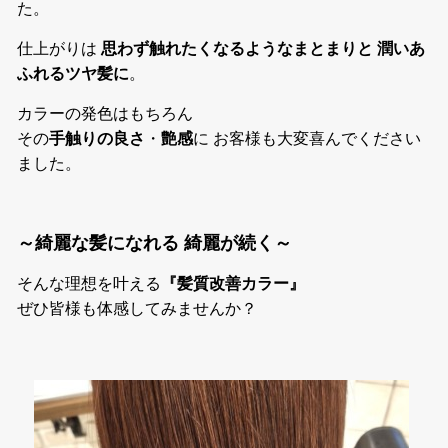
た。
仕上がりは
思わず触れたくなるようなまとまりと 潤いあ
ふれるツヤ髪に
。
カラーの発色はもちろん
その
手触りの良さ
・
艶感
に お客様も大変喜んでください
ました。
～綺麗な髪になれる 綺麗が続く～
そんな理想を叶える
『髪質改善カラー』
ぜひ皆様も体感してみませんか？