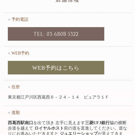
●
予約電話
TEL: 03-6808-5322
●
WEB予約
WEB予約はこちら
●
住所
東京都江戸川区西葛西６－２４－１４ ピュアラ１Ｆ
●
道順
西葛西駅南口
を出て頂き 左手に見えます
三菱UFJ銀行
脇の横断
歩道を越えて
ロイヤルホスト
前の道を直進してください。道な
りにお進みいただきますと
ジュエリーショップ
が見えてきま