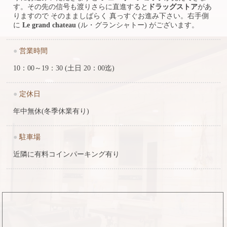
す。その先の信号も渡りさらに直進すると
ドラッグストア
があ
りますので そのまましばらく 真っすぐお進み下さい。右手側
に
Le grand chateau
(ル・グランシャトー) がございます。
●
営業時間
10：00～19：30 (土日 20：00迄)
●
定休日
年中無休(冬季休業有り)
●
駐車場
近隣に有料コインパーキング有り