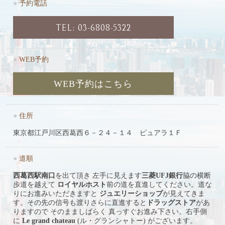
●
予約電話
TEL: 03-6808-5322
●
WEB予約
WEB予約はこちら
●
住所
東京都江戸川区西葛西６－２４－１４ ピュアラ１Ｆ
●
道順
西葛西駅南口
を出て頂き 左手に見えます
三菱UFJ銀行
脇の横断
歩道を越えて
ロイヤルホスト
前の道を直進してください。道な
りにお進みいただきますと
ジュエリーショップ
が見えてきま
す。その先の信号も渡りさらに直進すると
ドラッグストア
があ
りますので そのまましばらく 真っすぐお進み下さい。右手側
に
Le grand chateau
(ル・グランシャトー) がございます。