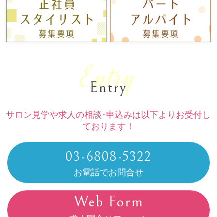
Entry
Entry
サロン見学や求人の相談･申込みは以下よりお受付し
ております！
03-6808-5322
お電話でお問合せ
Web Form