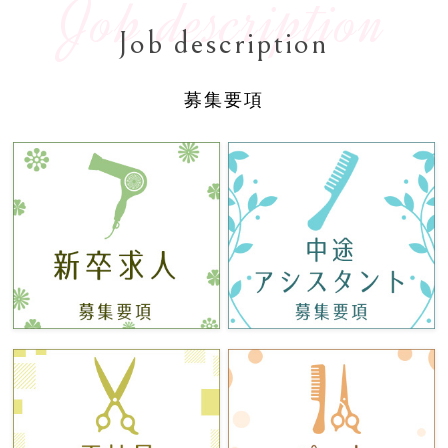
Job description
Job description
募集要項