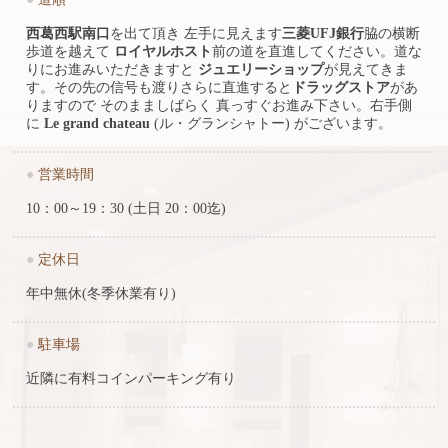
西葛西駅南口
を出て頂き 左手に見えます
三菱UFJ銀行
脇の横断
歩道を越えて
ロイヤルホスト
前の道を直進してください。道な
りにお進みいただきますと
ジュエリーショップ
が見えてきま
す。その先の信号も渡りさらに直進すると
ドラッグストア
があ
りますので そのまましばらく 真っすぐお進み下さい。右手側
に
Le grand chateau
(ル・グランシャトー) がございます。
●
営業時間
10：00～19：30 (土日 20：00迄)
●
定休日
年中無休(冬季休業有り)
●
駐車場
近隣に有料コインパーキング有り