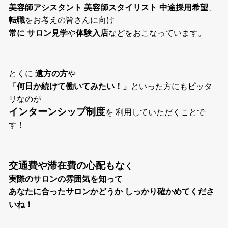
美容師アシスタント 美容師スタイリスト 中途採用希望
、
転職
をお考えの皆さんに向け
常に サロン見学
や
体験入店
などをおこなっています。
とくに
遠方の方
や
「何日か続けて働いてみたい！」
といった方にもピッタ
リなのが
インターンシップ制度
を 利用していただくことで
す！
交通費や滞在費の心配もな
く
実際のサロンの雰囲気を知って
あなたに合ったサロンかどうか しっかり確かめてくださ
いね！