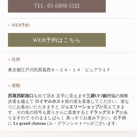
TEL: 03-6808-5322
●
WEB予約
WEB予約はこちら
●
住所
東京都江戸川区西葛西６－２４－１４ ピュアラ１Ｆ
●
道順
西葛西駅南口
を出て頂き 左手に見えます
三菱UFJ銀行
脇の横断
歩道を越えて
ロイヤルホスト
前の道を直進してください。道な
りにお進みいただきますと
ジュエリーショップ
が見えてきま
す。その先の信号も渡りさらに直進すると
ドラッグストア
があ
りますので そのまましばらく 真っすぐお進み下さい。右手側
に
Le grand chateau
(ル・グランシャトー) がございます。