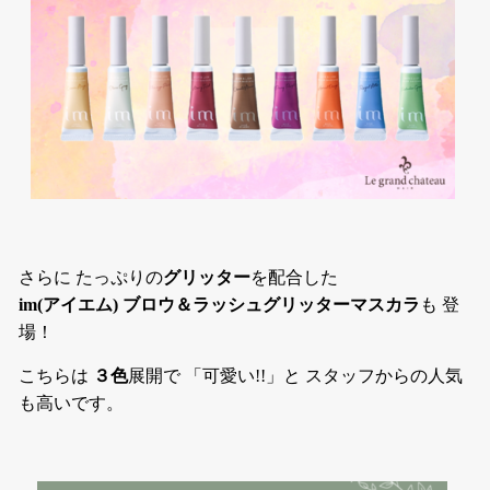
さらに たっぷりの
グリッター
を配合した
im(アイエム) ブロウ＆ラッシュグリッターマスカラ
も 登
場！
こちらは
３色
展開で 「可愛い!!」と スタッフからの人気
も高いです。