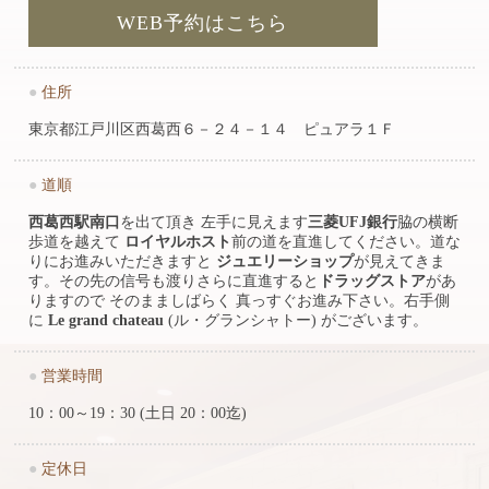
WEB予約はこちら
●
住所
東京都江戸川区西葛西６－２４－１４ ピュアラ１Ｆ
●
道順
西葛西駅南口
を出て頂き 左手に見えます
三菱UFJ銀行
脇の横断
歩道を越えて
ロイヤルホスト
前の道を直進してください。道な
りにお進みいただきますと
ジュエリーショップ
が見えてきま
す。その先の信号も渡りさらに直進すると
ドラッグストア
があ
りますので そのまましばらく 真っすぐお進み下さい。右手側
に
Le grand chateau
(ル・グランシャトー) がございます。
●
営業時間
10：00～19：30 (土日 20：00迄)
●
定休日