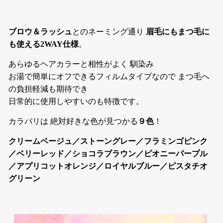
ブロウ＆ラッシュ
とのネーミング通り
眉毛にもまつ毛に
も使える2WAY仕様
。
あらゆるヘアカラーと相性がよく 馴染み
お湯で簡単にオフできるフィルムタイプなので まつ毛へ
の負担軽減も期待でき
日常的に使用しやすいのも特徴です。
カラバリは 絶対好きな色が見つかる
９色
！
クリームベージュ／ストーングレー／フラミンゴピンク
／ベリーレッド／ショコラブラウン／ピオニーパープル
／アプリコットオレンジ／ロイヤルブルー／ピスタチオ
グリーン