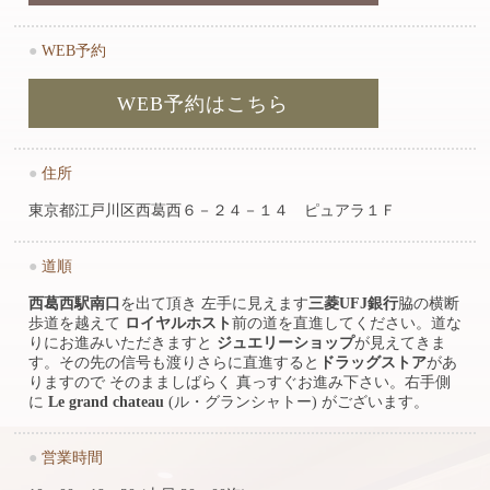
●
WEB予約
WEB予約はこちら
●
住所
東京都江戸川区西葛西６－２４－１４ ピュアラ１Ｆ
●
道順
西葛西駅南口
を出て頂き 左手に見えます
三菱UFJ銀行
脇の横断
歩道を越えて
ロイヤルホスト
前の道を直進してください。道な
りにお進みいただきますと
ジュエリーショップ
が見えてきま
す。その先の信号も渡りさらに直進すると
ドラッグストア
があ
りますので そのまましばらく 真っすぐお進み下さい。右手側
に
Le grand chateau
(ル・グランシャトー) がございます。
●
営業時間